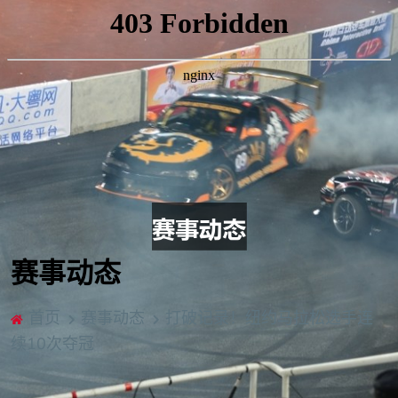
赛事动态
首页
赛事动态
打破记录！纽约马拉松选手连
续10次夺冠